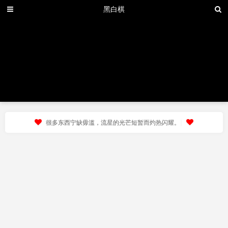
黑白棋
|
很多东西宁缺毋滥，流星的光芒短暂而灼热闪耀。